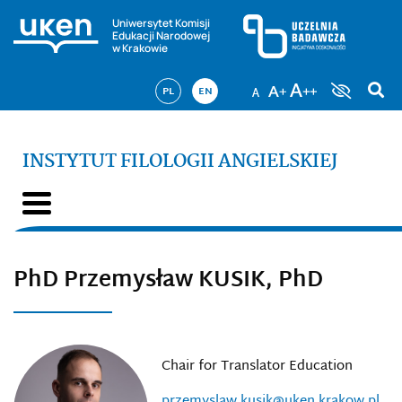
Uniwersytet Komisji
Edukacji Narodowej
w Krakowie
PL
EN
INSTYTUT FILOLOGII ANGIELSKIEJ
PhD Przemysław KUSIK, PhD
Chair for Translator Education
przemyslaw.kusik@uken.krakow.pl