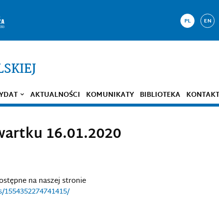
PL
EN
LSKIEJ
YDAT
AKTUALNOŚCI
KOMUNIKATY
BIBLIOTEKA
KONTAK
wartku 16.01.2020
ostępne na naszej stronie
s/1554352274741415/