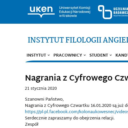
Uniwersytet Komisji
Edukacji Narodowej
w Krakowie
INSTYTUT FILOLOGII ANGIE
INSTYTUT
PRACOWNICY
STUDENT
KAND
Nagrania z Cyfrowego Cz
21 stycznia 2020
Szanowni Państwo,
Nagrania z Cyfrowego Czwartku 16.01.2020 są już d
https://pl-pl.facebook.com/kolonaukowesnec/video
Serdecznie zapraszamy do obejrzenia relacji.
Zespół