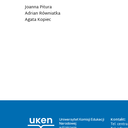
Joanna Pitura
Adrian Równiatka
Agata Kopiec
Kontakt:
Uniwersytet Komisji Edukacji
Narodowej
Tel. centr
w Krakowie