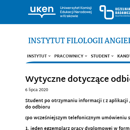
Uniwersytet Komisji
Edukacji Narodowej
w Krakowie
INSTYTUT FILOLOGII ANGIE
INSTYTUT
PRACOWNICY
STUDENT
KAND
Wytyczne dotyczące odbi
6 lipca 2020
Student po otrzymaniu informacji ( z aplikacji
do odbioru
(po wcześniejszym telefonicznym umówieniu s
1. jeden egzemplarz pracy dyplomowej w form