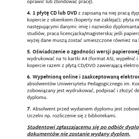
oprawić lub zbindować pracę).
4. 1 płytę CD lub DVD
z zapisaną na niej pracą d
kopercie z okienkiem (koperty nie zaklejać); płyta
następującymi danymi: imię i nazwisko dyplomanta
studiów, praca licencjacka/magisterska; jeśli papi
wyżej dane muszą zostać umieszczone również na 
5. Oświadczenie o zgodności wersji papierowej
wydrukować na ½ kartki A4 (format A5), wypełnić i
kopercie razem z płytą CD/DVD zawierającą elektro
6. Wypełnioną online i zaakceptowaną elektro
absolwentów Uniwersytetu Pedagogicznego im. Kom
zobowiązany jest wydrukować, podpisać i złożyć d
dyplomu.
7.
Absolwent przed wydaniem dyplomu jest zobowi
Uczelni np. rozliczenie się z bibliotekami.
Studentowi zgłaszającemu się po odbiór dyplo
dokumentów nie zostanie wydany dyplom.