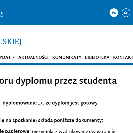
PL
EN
LSKIEJ
YDAT
AKTUALNOŚCI
KOMUNIKATY
BIBLIOTEKA
KONTAK
oru dyplomu przez studenta
 „ dyplomowanie „) , że dyplom jest gotowy
ię na spotkanie) składa poniższe dokumenty:
ie papierowe
j
(egzemplarz wydrukowany dwustronnie