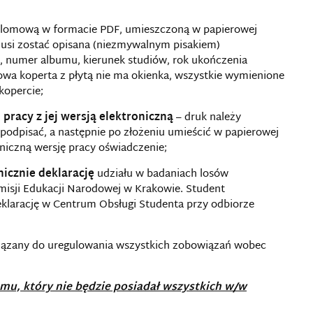
yplomową w formacie PDF, umieszczoną w papierowej
 musi zostać opisana (niezmywalnym pisakiem)
, numer albumu, kierunek studiów, rok ukończenia
erowa koperta z płytą nie ma okienka, wszystkie wymienione
kopercie;
 pracy z jej wersją elektroniczną
– druk należy
 podpisać, a następnie po złożeniu umieścić w papierowej
niczną wersję pracy oświadczenie;
nicznie deklarację
udziału w badaniach losów
isji Edukacji Narodowej w Krakowie. Student
eklarację w Centrum Obsługi Studenta przy odbiorze
ązany do uregulowania wszystkich zobowiązań wobec
mu, który nie będzie posiadał wszystkich w/w