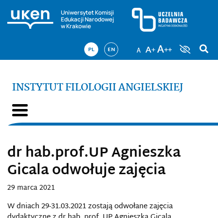
Uniwersytet Komisji
Edukacji Narodowej
w Krakowie
PL
EN
INSTYTUT FILOLOGII ANGIELSKIEJ
dr hab.prof.UP Agnieszka
Gicala odwołuje zajęcia
29 marca 2021
W dniach 29-31.03.2021 zostają odwołane zajęcia
dydaktyczne z dr hab. prof. UP Agnieszką Gicalą.