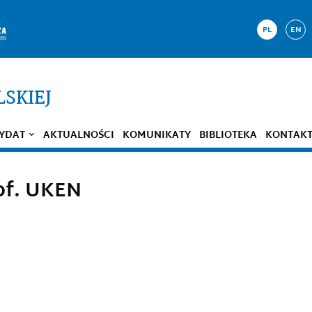
PL
EN
LSKIEJ
YDAT
AKTUALNOŚCI
KOMUNIKATY
BIBLIOTEKA
KONTAK
rof. UKEN