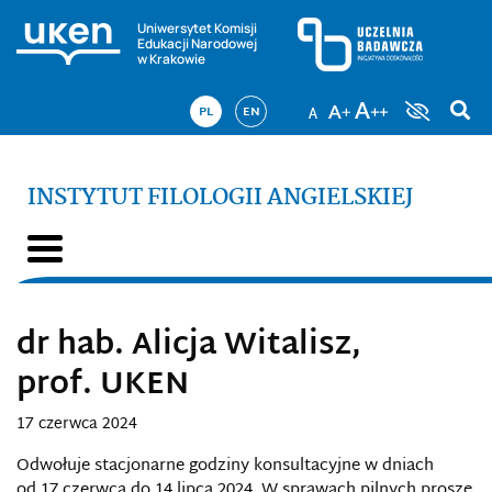
Uniwersytet Komisji
Edukacji Narodowej
w Krakowie
PL
EN
INSTYTUT FILOLOGII ANGIELSKIEJ
dr hab. Alicja Witalisz,
prof. UKEN
17 czerwca 2024
Odwołuje stacjonarne godziny konsultacyjne w dniach
od 17 czerwca do 14 lipca 2024. W sprawach pilnych proszę