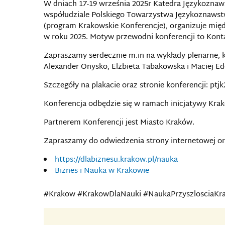
W dniach 17-19 września 2025r Katedra Językoznaw
współudziale Polskiego Towarzystwa Językoznaws
(program Krakowskie Konferencje), organizuje mi
w roku 2025. Motyw przewodni konferencji to Kont
Zapraszamy serdecznie m.in na wykłady plenarne, k
Alexander Onysko, Elżbieta Tabakowska i Maciej Ed
Szczegóły na plakacie oraz stronie konferencji: ptj
Konferencja odbędzie się w ramach inicjatywy Kra
Partnerem Konferencji jest Miasto Kraków.
Zapraszamy do odwiedzenia strony internetowej ora
https://dlabiznesu.krakow.pl/nauka
Biznes i Nauka w Krakowie
#Krakow #KrakowDlaNauki #NaukaPrzyszlosciaKr