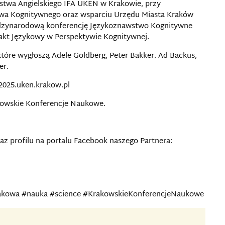
stwa Angielskiego IFA UKEN w Krakowie, przy
twa Kognitywnego oraz wsparciu Urzędu Miasta Kraków
ędzynarodową konferencję Językoznawstwo Kognitywne
akt Językowy w Perspektywie Kognitywnej.
tóre wygłoszą Adele Goldberg, Peter Bakker. Ad Backus,
er.
k2025.uken.krakow.pl
kowskie Konferencje Naukowe.
z profilu na portalu Facebook naszego Partnera:
akowa #nauka #science #KrakowskieKonferencjeNaukowe