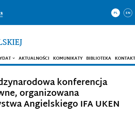
PL
EN
LSKIEJ
YDAT
AKTUALNOŚCI
KOMUNIKATY
BIBLIOTEKA
KONTAK
ędzynarodowa konferencja
wne, organizowana
wstwa Angielskiego IFA UKEN