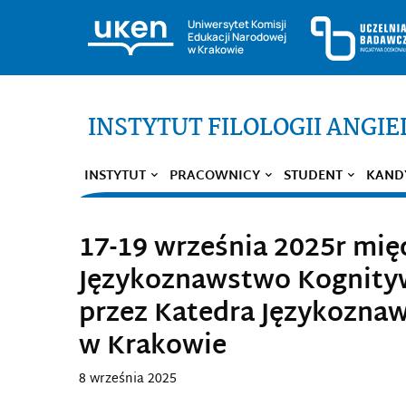
Uniwersytet Komisji
Edukacji Narodowej
w Krakowie
INSTYTUT FILOLOGII ANGIE
INSTYTUT
PRACOWNICY
STUDENT
KAND
17-19 września 2025r mi
Językoznawstwo Kognity
przez Katedra Językozna
w Krakowie
8 września 2025