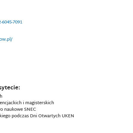
2-6045-7091
ow.pl/
sytecie:
ch
encjackich i magisterskich
oło naukowe SNEC
lskiego podczas Dni Otwartych UKEN