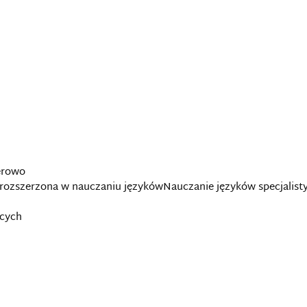
erowo
 i rozszerzona w nauczaniu językówNauczanie języków specjalis
bcych