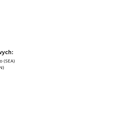
wych:
o (SEA)
N)