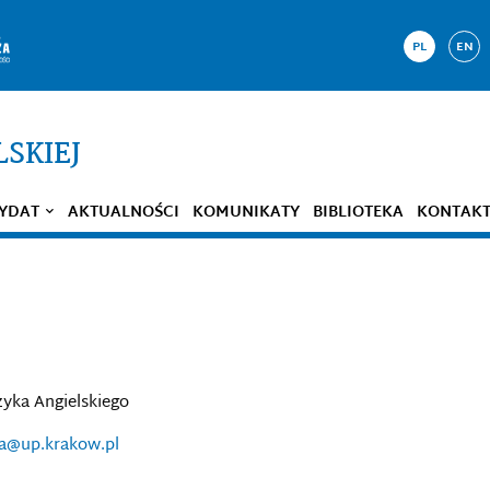
PL
EN
LSKIEJ
YDAT
AKTUALNOŚCI
KOMUNIKATY
BIBLIOTEKA
KONTAK
zyka Angielskiego
ba@up.krakow.pl