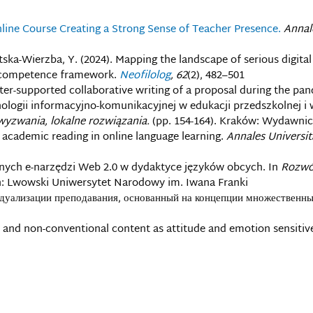
line Course Creating a Strong Sense of Teacher Presence.
Annal
Asotska-Wierzba, Y. (2024). Mapping the landscape of serious digit
 competence framework.
Neofilolog
, 62
(2), 482–501
er-supported collaborative writing of a proposal during the pa
ologii informacyjno-komunikacyjnej w edukacji przedszkolnej i w
wyzwania, lokalne rozwiązania.
(pp. 154-164). Kraków: Wydawn
c academic reading in online language learning.
Annales Universit
anych e-narzędzi Web 2.0 w dydaktyce języków obcych. In
Rozwój
yn: Lwowski Uniwersytet Narodowy im. Iwana Franki
идуализации преподавания, основанный на концепции множественны
o and non-conventional content as attitude and emotion sensitive