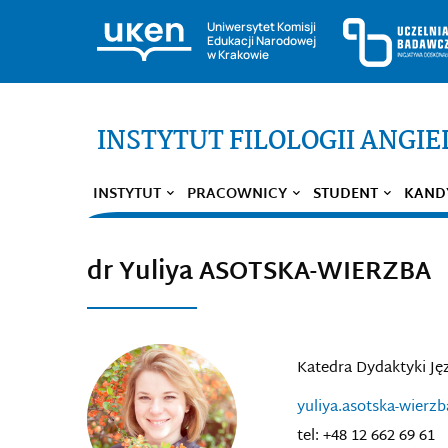
Uniwersytet Komisji
Edukacji Narodowej
w Krakowie
INSTYTUT FILOLOGII ANGIE
INSTYTUT
PRACOWNICY
STUDENT
KAND
dr Yuliya ASOTSKA-WIERZBA
Katedra Dydaktyki Ję
yuliya.asotska-wierz
tel: +48 12 662 69 61