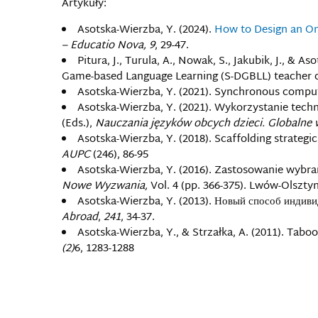
Artykuły:
Asotska-Wierzba, Y. (2024).
How to Design an On
– Educatio Nova, 9
, 29-47.
Pitura, J., Turula, A., Nowak, S., Jakubik, J., & 
Game-based Language Learning (S-DGBLL) teacher
Asotska-Wierzba, Y. (2021). Synchronous comput
Asotska-Wierzba, Y. (2021). Wykorzystanie techn
(Eds.),
Nauczania języków obcych dzieci. Globalne 
Asotska-Wierzba, Y. (2018). Scaffolding strategi
AUPC
(246), 86-95
Asotska-Wierzba, Y. (2016). Zastosowanie wybr
Nowe Wyzwania,
Vol. 4 (pp. 366-375). Lwów-Olszt
Asotska-Wierzba, Y. (2013). Новый способ индив
Abroad
,
241
, 34-37.
Asotska-Wierzba, Y., & Strzałka, A. (2011). Tabo
(2)
6, 1283-1288