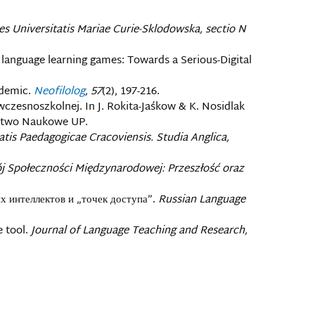
es Universitatis Mariae Curie-Sklodowska, sectio N
al language learning games: Towards a Serious-Digital
ndemic.
Neofilolog
, 57
(2), 197-216.
czesnoszkolnej. In J. Rokita-Jaśkow & K. Nosidlak
ictwo Naukowe UP.
atis Paedagogicae Cracoviensis. Studia Anglica,
 Społeczności Międzynarodowej: Przeszłość oraz
х интеллектов и „точек доступа”.
Russian Language
 tool.
Journal of Language Teaching and Research,