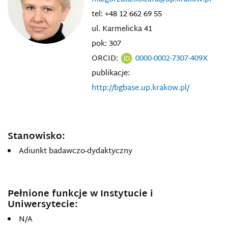
tel: +48 12 662 69 55
ul. Karmelicka 41
pok: 307
ORCID:
0000-0002-7307-409X
publikacje:
http://bgbase.up.krakow.pl/
Stanowisko:
Adiunkt badawczo-dydaktyczny
Pełnione funkcje w Instytucie i
Uniwersytecie:
N/A