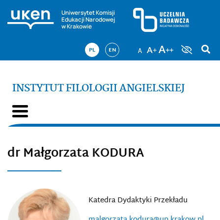
Uniwersytet Komisji
Edukacji Narodowej
w Krakowie
PL
EN
INSTYTUT FILOLOGII ANGIELSKIEJ
dr Małgorzata KODURA
Katedra Dydaktyki Przekładu
malgorzata.kodura@up.krakow.pl