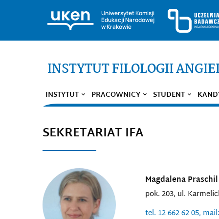
Uniwersytet Komisji
Edukacji Narodowej
w Krakowie
INSTYTUT FILOLOGII ANGIE
INSTYTUT
PRACOWNICY
STUDENT
KAND
SEKRETARIAT IFA
Magdalena Praschil
pok. 203, ul. Karmelic
tel. 12 662 62 05, mai