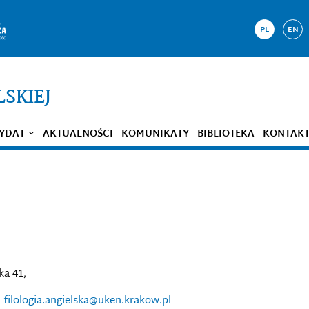
PL
EN
LSKIEJ
YDAT
AKTUALNOŚCI
KOMUNIKATY
BIBLIOTEKA
KONTAK
ka 41,
l: filologia.angielska@uken.krakow.pl