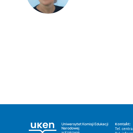
Kontakt:
Uniwersytet Komisji Edukacji
Narodowej
Tel. centr
w Krakowie