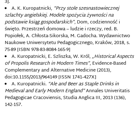
3].
A. K. Kuropatnicki,
“Przy stole szesnastowiecznej
szlachty angielskiej. Modele spożycia żywności na
podstawie ksiąg gospodarskich”
, Dom, codzienność i
święto. Przestrzeń domowa – ludzie i rzeczy, red. B.
Popiołek, A. Chłosta-Sikorska, M. Gadocha. Wydawnictwo
Naukowe Uniwersytetu Pedagogicznego, Kraków, 2018, s.
75-89 [ISBN 978-83-8084-165-9]
A. Kuropatnicki, E. Szliszka, W. Król,
„Historical Aspects
of Propolis Research in Modern Times”
, Evidence-Based
Complementary and Alternative Medicine (2013),
doi:10.1155/2013/964149 [ISSN 1741‐427X]
A. Kuropatnicki.
“Ale and Beer as Staple Drinks in
Medieval and Early Modern England”
Annales Univeritatis
Pedagogicae Cracoviensis, Studia Anglica III, 2013 (136),
142-157.