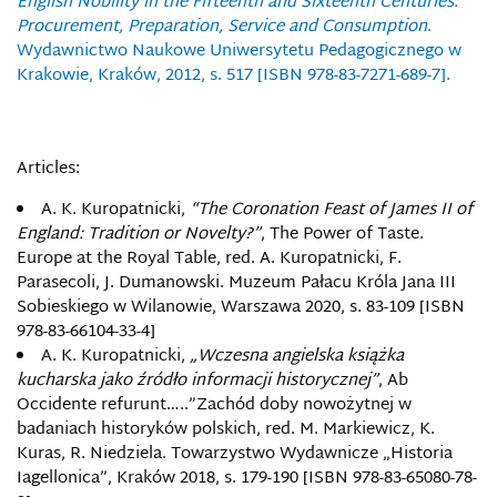
English Nobility in the Fifteenth and Sixteenth Centuries:
Procurement, Preparation, Service and Consumption
.
Wydawnictwo Naukowe Uniwersytetu Pedagogicznego w
Krakowie, Kraków, 2012, s. 517 [ISBN 978-83-7271-689-7].
Articles:
A. K. Kuropatnicki,
“The Coronation Feast of James II of
England: Tradition or Novelty?”
, The Power of Taste.
Europe at the Royal Table, red. A. Kuropatnicki, F.
Parasecoli, J. Dumanowski. Muzeum Pałacu Króla Jana III
Sobieskiego w Wilanowie, Warszawa 2020, s. 83-109 [ISBN
978-83-66104-33-4]
A. K. Kuropatnicki,
„Wczesna angielska książka
kucharska jako źródło informacji historycznej”
, Ab
Occidente refurunt…..”Zachód doby nowożytnej w
badaniach historyków polskich, red. M. Markiewicz, K.
Kuras, R. Niedziela. Towarzystwo Wydawnicze „Historia
Iagellonica”, Kraków 2018, s. 179-190 [ISBN 978-83-65080-78-